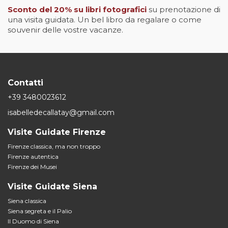
Sconto del 20% su libri fotografici
su prenotazione di
una visita guidata. Un bel libro da regalare o come
souvenir delle vostre vacanze.
Contatti
+39 3480023612
isabelledecallatay@gmail.com
Visite Guidate Firenze
Firenze classica, ma non troppo
Firenze autentica
Firenze dei Musei
Visite Guidate Siena
Siena classica
Siena segreta e il Palio
Il Duomo di Siena